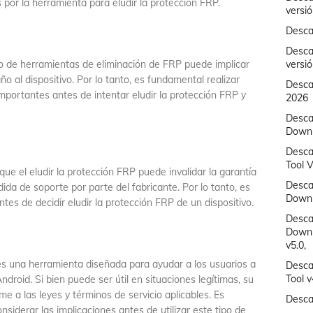
 por la herramienta para eludir la protección FRP.
versi
Desca
Desca
o de herramientas de eliminación de FRP puede implicar
versi
ño al dispositivo. Por lo tanto, es fundamental realizar
Descar
mportantes antes de intentar eludir la protección FRP y
2026
Descar
Downlo
Desca
Tool V
e el eludir la protección FRP puede invalidar la garantía
Desca
rdida de soporte por parte del fabricante. Por lo tanto, es
Downl
tes de decidir eludir la protección FRP de un dispositivo.
Desca
Downl
v5.0,
s una herramienta diseñada para ayudar a los usuarios a
Desca
Tool 
ndroid. Si bien puede ser útil en situaciones legítimas, su
e a las leyes y términos de servicio aplicables. Es
Desca
siderar las implicaciones antes de utilizar este tipo de