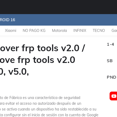
ROID 16
Xiaomi
NO PAGO KG
Motorola
INFINIX
TECNO
Ga
1-4
er frp tools v2.0 /
e frp tools v2.0
SB
0, v5.0,
PND
to de Fábrica es una característica de seguridad
para evitar el acceso no autorizado después de un
 se activa cuando un dispositivo ha sido restablecido a su
ta configurar sin el inicio de sesión con la cuenta de Google