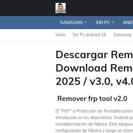
SAMSUNG
SIN PC
AND
Inicio
Sin Pc android 16
Samsung
Descargar Remov
Download Remov
2025 / v3.0, v4.
Remover frp tool v2.0
El "FRP" o Protección de Restablecimien
introducida en los dispositivos Android 
restablecimiento de fábrica. Este bloqueo
configuración de fábrica y luego se inten