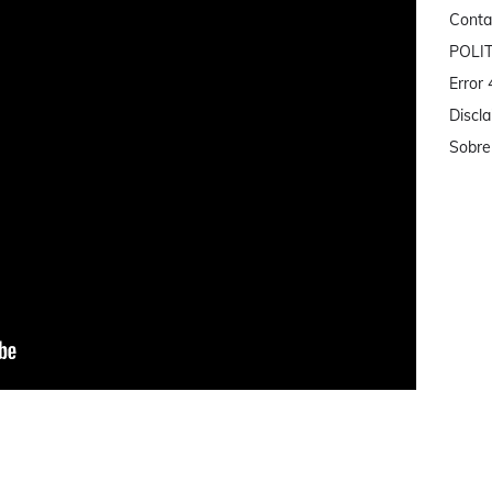
Conta
POLI
Error
Discl
Sobre