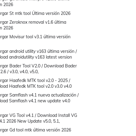
ón 2026
rgar St mtk tool Última versión 2026
rgar Zeroknox removal v1.6 última
ón 2026
gar Movisur tool v3.1 última versión
gar android utility v163 última versión /
ad androidutility v163 latest version
rgar Bader Tool V2.0 / Download Bader
2.6 / v3.0, v4.0, v5.0,
rgar Haafedk MTK tool v2.0 - 2025 /
oad Haafedk MTK tool v2.0 v3.0 v4.0
rgar Samflash v4.1 nueva actualización /
oad Samflash v4.1 new update v4.0
rgar VG Tool v4.1 / Download Install VG
v4.1 2026 New Update v5.0, 5.1,
rgar Gd tool mtk última versión 2026