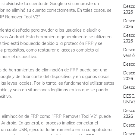
 si olvidaste tu cuenta de Google o si compraste un
Descar
or no eliminó su cuenta correctamente. En tales casos, se
2026
FRP Remover Tool V2"
Desca
2026
enta diseñada para ayudar a los usuarios a eludir o
Descar
itivos Android. Esta herramienta generalmente se utiliza en
2026
ositivo está bloqueado debido a la protección FRP y se
Desca
ios propósitos, como restaurar el acceso completo al
versi
nder el dispositivo.
Desca
so de herramientas de eliminación de FRP puede ser una
Desca
Google y del fabricante del dispositivo, y en algunos casos
2026
as leyes locales. Por lo tanto, es fundamental utilizar estas
Desca
ble, y solo en situaciones legítimas en las que se pueda
DESC
sitivo.
UNIVE
Descar
de eliminación de FRP como "FRP Remover Tool V2" puede
2026
e Android. En general, el proceso implica conectar el
Desca
 un cable USB, ejecutar la herramienta en la computadora
Desca