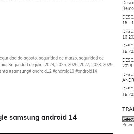
Desca
Remove
DESC
16 - 
DESC
16 20
DESC
16 20
seguridad de agosto, seguridad de marzo, seguridad de
DESC
nio, Seguridad de julio, 2024, 2025, 2026, 2027, 2028, 2029,
2026
cuenta #samsung# android12 #android13 #android14
DESC
ANDR
DESC
16 20
TRA
gle samsung android 14
Powe