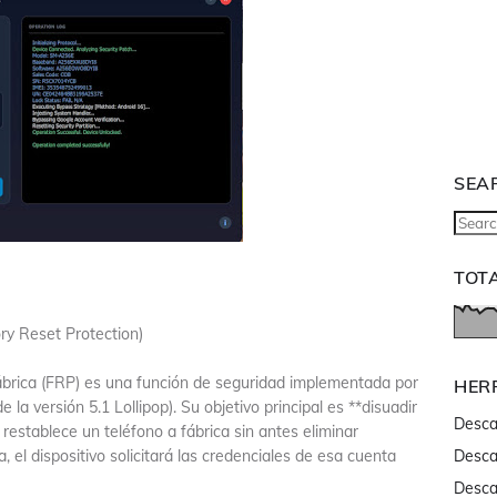
SEA
TOT
ry Reset Protection)
ábrica (FRP) es una función de seguridad implementada por
HER
 la versión 5.1 Lollipop). Su objetivo principal es **disuadir
Desca
 restablece un teléfono a fábrica sin antes eliminar
 el dispositivo solicitará las credenciales de esa cuenta
Desca
Desca