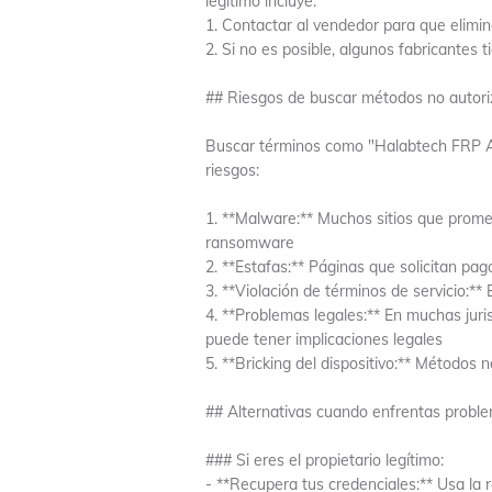
legítimo incluye:
1. Contactar al vendedor para que elim
2. Si no es posible, algunos fabricantes
## Riesgos de buscar métodos no autori
Buscar términos como "Halabtech FRP An
riesgos:
1. **Malware:** Muchos sitios que prome
ransomware
2. **Estafas:** Páginas que solicitan pa
3. **Violación de términos de servicio:**
4. **Problemas legales:** En muchas juri
puede tener implicaciones legales
5. **Bricking del dispositivo:** Método
## Alternativas cuando enfrentas probl
### Si eres el propietario legítimo:
- **Recupera tus credenciales:** Usa la