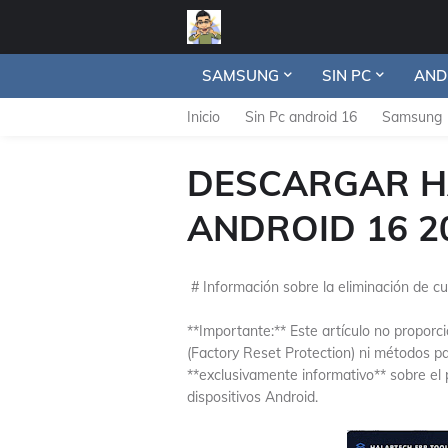
SAMSUNG
SIN PC
AND
Inicio
Sin Pc android 16
Samsung
DESCARGAR H
ANDROID 16 2
# Información sobre la eliminación de c
**Importante:** Este artículo no proporc
(Factory Reset Protection) ni métodos p
**exclusivamente informativo** sobre el
dispositivos Android.