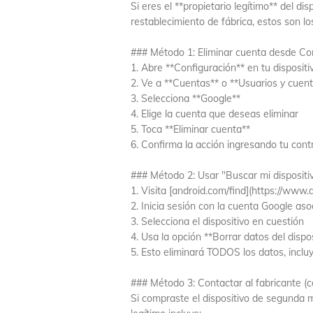
Si eres el **propietario legítimo** del d
restablecimiento de fábrica, estos son lo
### Método 1: Eliminar cuenta desde Con
1. Abre **Configuración** en tu disposit
2. Ve a **Cuentas** o **Usuarios y cuen
3. Selecciona **Google**
4. Elige la cuenta que deseas eliminar
5. Toca **Eliminar cuenta**
6. Confirma la acción ingresando tu cont
### Método 2: Usar "Buscar mi dispositiv
1. Visita [android.com/find](https://www
2. Inicia sesión con la cuenta Google asoc
3. Selecciona el dispositivo en cuestión
4. Usa la opción **Borrar datos del dispos
5. Esto eliminará TODOS los datos, incl
### Método 3: Contactar al fabricante (c
Si compraste el dispositivo de segunda 