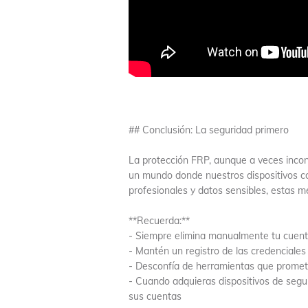
## Conclusión: La seguridad primero
La protección FRP, aunque a veces incon
un mundo donde nuestros dispositivos co
profesionales y datos sensibles, estas m
**Recuerda:**
- Siempre elimina manualmente tu cuenta
- Mantén un registro de las credenciale
- Desconfía de herramientas que promet
- Cuando adquieras dispositivos de segu
sus cuentas