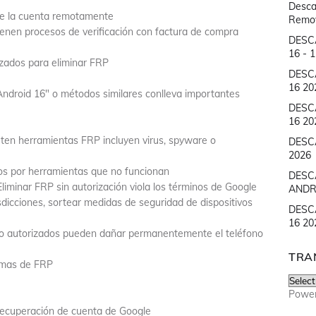
Desca
ine la cuenta remotamente
Remove
 tienen procesos de verificación con factura de compra
DESC
16 - 
zados para eliminar FRP
DESC
16 20
droid 16" o métodos similares conlleva importantes
DESC
16 20
ten herramientas FRP incluyen virus, spyware o
DESC
2026
gos por herramientas que no funcionan
DESC
 Eliminar FRP sin autorización viola los términos de Google
ANDR
sdicciones, sortear medidas de seguridad de dispositivos
DESC
16 20
s no autorizados pueden dañar permanentemente el teléfono
TRA
emas de FRP
Powe
 recuperación de cuenta de Google