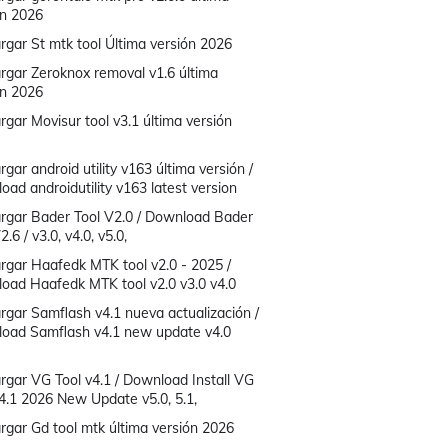
ón 2026
rgar St mtk tool Última versión 2026
rgar Zeroknox removal v1.6 última
ón 2026
gar Movisur tool v3.1 última versión
gar android utility v163 última versión /
ad androidutility v163 latest version
rgar Bader Tool V2.0 / Download Bader
2.6 / v3.0, v4.0, v5.0,
rgar Haafedk MTK tool v2.0 - 2025 /
oad Haafedk MTK tool v2.0 v3.0 v4.0
rgar Samflash v4.1 nueva actualización /
oad Samflash v4.1 new update v4.0
rgar VG Tool v4.1 / Download Install VG
v4.1 2026 New Update v5.0, 5.1,
rgar Gd tool mtk última versión 2026