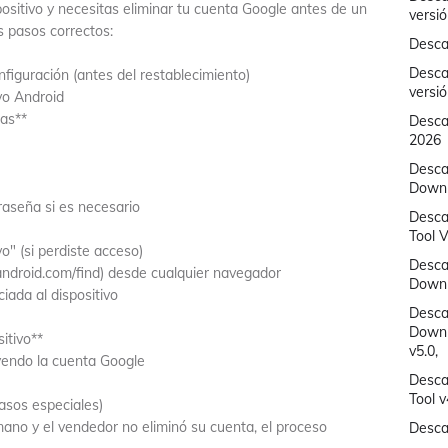
ispositivo y necesitas eliminar tu cuenta Google antes de un
versi
s pasos correctos:
Desca
Desca
figuración (antes del restablecimiento)
versi
ivo Android
tas**
Descar
2026
Descar
Downlo
raseña si es necesario
Desca
Tool V
o" (si perdiste acceso)
Desca
.android.com/find) desde cualquier navegador
Downl
iada al dispositivo
Desca
Downl
itivo**
v5.0,
uyendo la cuenta Google
Desca
Tool 
asos especiales)
mano y el vendedor no eliminó su cuenta, el proceso
Desca