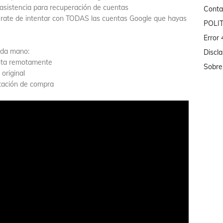
 asistencia para recuperación de cuentas
Conta
gúrate de intentar con TODAS las cuentas Google que hayas
POLI
Error
nda mano:
Discl
uenta remotamente
Sobre
original
ntación de compra