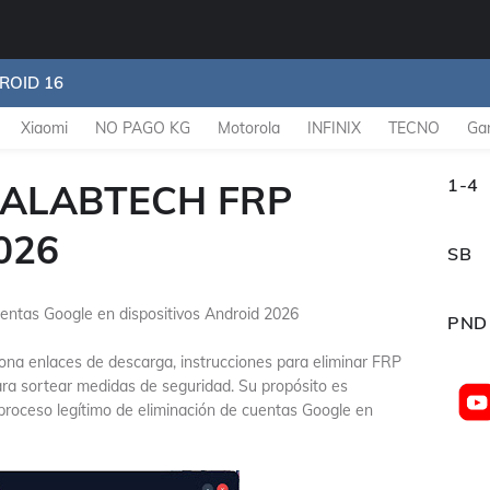
ROID 16
Xiaomi
NO PAGO KG
Motorola
INFINIX
TECNO
Ga
1-4
ALABTECH FRP
026
SB
uentas Google en dispositivos Android 2026
PND
iona enlaces de descarga, instrucciones para eliminar FRP
ara sortear medidas de seguridad. Su propósito es
 proceso legítimo de eliminación de cuentas Google en