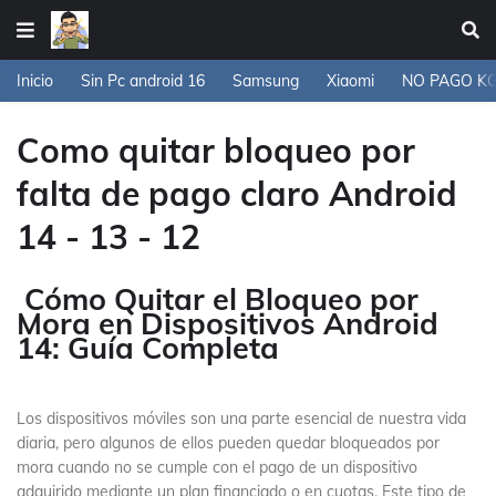
Inicio
Sin Pc android 16
Samsung
Xiaomi
NO PAGO K
Como quitar bloqueo por
falta de pago claro Android
14 - 13 - 12
Cómo Quitar el Bloqueo por
Mora en Dispositivos Android
14: Guía Completa
Los dispositivos móviles son una parte esencial de nuestra vida
diaria, pero algunos de ellos pueden quedar bloqueados por
mora cuando no se cumple con el pago de un dispositivo
adquirido mediante un plan financiado o en cuotas. Este tipo de