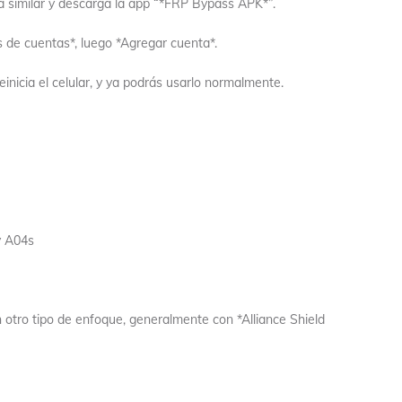
na similar y descarga la app “*FRP Bypass APK*”.
tes de cuentas*, luego *Agregar cuenta*.
inicia el celular, y ya podrás usarlo normalmente.
y A04s
otro tipo de enfoque, generalmente con *Alliance Shield