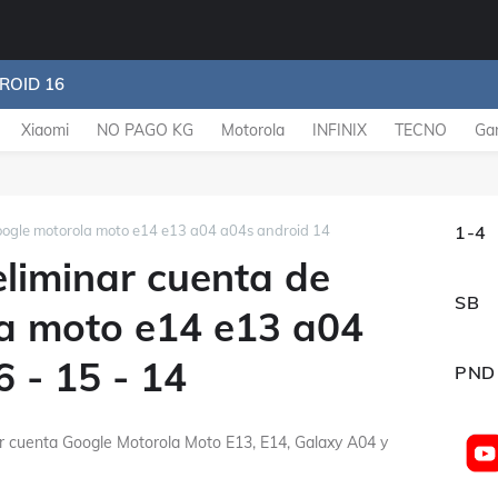
ROID 16
Xiaomi
NO PAGO KG
Motorola
INFINIX
TECNO
Ga
google motorola moto e14 e13 a04 a04s android 14
1-4
eliminar cuenta de
SB
a moto e14 e13 a04
 - 15 - 14
PND
r cuenta Google Motorola Moto E13, E14, Galaxy A04 y