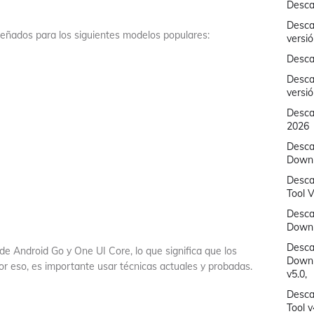
Desca
Desca
eñados para los siguientes modelos populares:
versi
Desca
Desca
versi
Descar
2026
Descar
Downlo
Desca
Tool V
Desca
Downl
Desca
e Android Go y One UI Core, lo que significa que los
Downl
or eso, es importante usar técnicas actuales y probadas.
v5.0,
Desca
Tool 