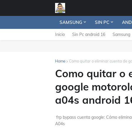
SAMSUNG
SIN PC
AND
Inicio
Sin Pc android 16
Samsung
Home
Como quitar o eliminar cuenta de 
Como quitar o 
google motorol
a04s android 16
frp bypass cuenta google: Cómo elimina
A04s