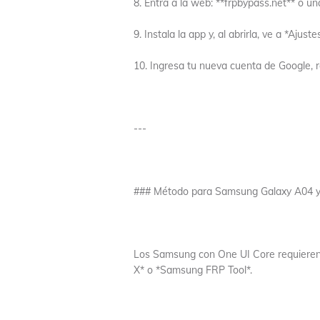
8. Entra a la web: **frpbypass.net** o u
9. Instala la app y, al abrirla, ve a *Ajus
10. Ingresa tu nueva cuenta de Google, re
---
### Método para Samsung Galaxy A04 
Los Samsung con One UI Core requieren 
X* o *Samsung FRP Tool*.