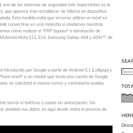
, uno de los sistemas de seguridad más importantes es la
), que aparece tras restablecer de fábrica un dispositivo
ulada. Esta medida evita que terceros utilicen el móvil en
ede convertirse en una molestia si olvidamos nuestras
caremos cómo realizar el *FRP bypass* o eliminación de
**Motorola Moto E13, E14, Samsung Galaxy A04 y A04s**, de
SEA
introducido por Google a partir de Android 5.1 (Lollipop) y
*hard reset* a un celular que tenía una cuenta de Google
arlo, se solicitará el mismo correo y contraseña usados
TOT
e borrar el teléfono y usarlo sin autorización. Sin
has olvidado tus datos, es aquí donde entra el proceso de
HER
Desca