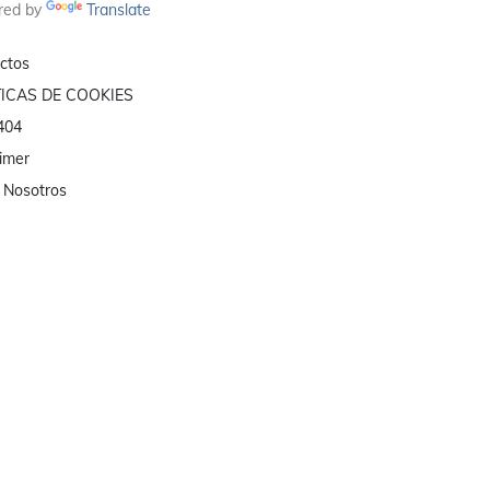
red by
Translate
ctos
TICAS DE COOKIES
 404
aimer
 Nosotros