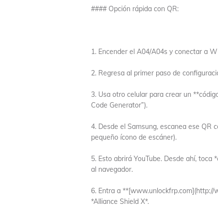
#### Opción rápida con QR:
1. Encender el A04/A04s y conectar a Wi
2. Regresa al primer paso de configuraci
3. Usa otro celular para crear un **cód
Code Generator”).
4. Desde el Samsung, escanea ese QR co
pequeño ícono de escáner).
5. Esto abrirá YouTube. Desde ahí, toca *a
al navegador.
6. Entra a **[www.unlockfrp.com](http://
*Alliance Shield X*.