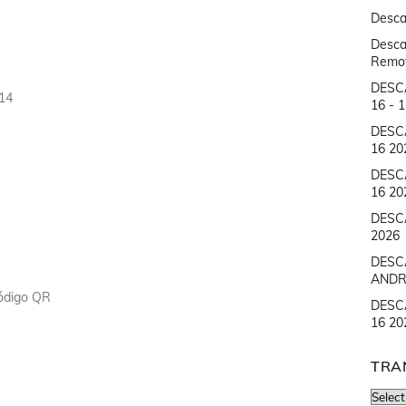
Desca
Desca
Remove
DESC
14
16 - 
DESC
16 20
DESC
16 20
DESC
2026
DESC
ANDR
ódigo QR
DESC
16 20
TRA