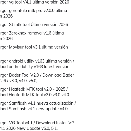
rgar vg tool V4.1 última versión 2026
rgar gorontalo mtk pro v2.0.0 última
ón 2026
rgar St mtk tool Última versión 2026
rgar Zeroknox removal v1.6 última
ón 2026
gar Movisur tool v3.1 última versión
gar android utility v163 última versión /
ad androidutility v163 latest version
rgar Bader Tool V2.0 / Download Bader
2.6 / v3.0, v4.0, v5.0,
rgar Haafedk MTK tool v2.0 - 2025 /
oad Haafedk MTK tool v2.0 v3.0 v4.0
rgar Samflash v4.1 nueva actualización /
oad Samflash v4.1 new update v4.0
rgar VG Tool v4.1 / Download Install VG
v4.1 2026 New Update v5.0, 5.1,