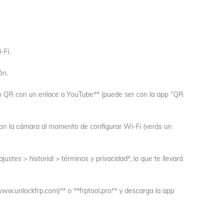
-Fi.
ón.
igo QR con un enlace a YouTube** (puede ser con la app “QR
n la cámara al momento de configurar Wi-Fi (verás un
justes > historial > términos y privacidad*, lo que te llevará
www.unlockfrp.com)** o **frptool.pro** y descarga la app