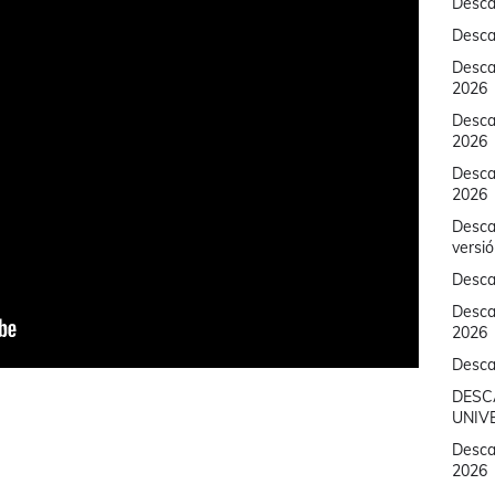
Desca
Desca
Descar
2026
Desca
2026
Descar
2026
Desca
versi
Desca
Desca
2026
Desca
DESC
UNIVE
Descar
2026